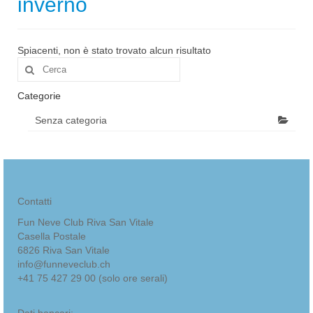
inverno
Quanto costa?
Modulo iscrizioni uscita sabato 31 Gennaio
Spiacenti, non è stato trovato alcun risultato
Cerca
per:
Il buon sciatore – snowboarder
Categorie
Regole FIS
Senza categoria
Sostenitori
Contatti
Fun Neve Club Riva San Vitale
Casella Postale
6826 Riva San Vitale
info@funneveclub.ch
+41 75 427 29 00 (solo ore serali)